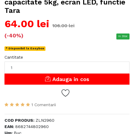
capacitate 5kg, ecran LED, functie
Tara
64.00 lei
106.00 lei
(-40%)
In Stoc
* Disponibil la Easybox
Cantitate
Adauga in cos
1 Comentarii
COD PRODUS:
ZLN2960
EAN:
8682744802960
Um:
Buc