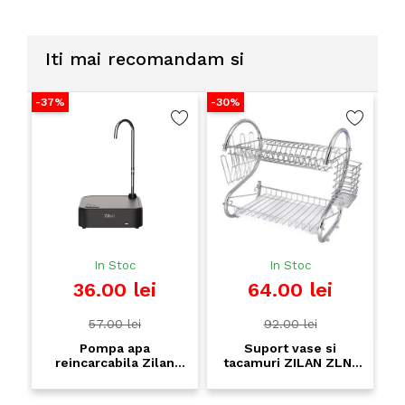
capacita
te 900g,
ecran
LCD
Iti mai recomandam si
-37%
-30%
-4
In Stoc
In Stoc
36.00 lei
64.00 lei
57.00 lei
92.00 lei
r
Pompa apa
Suport vase si
reincarcabila Zilan
tacamuri ZILAN ZLN-
m,
ZLN2648 cu dispenser
8571 - inox 39x24cm,
automat - baterie
2 niveluri, design