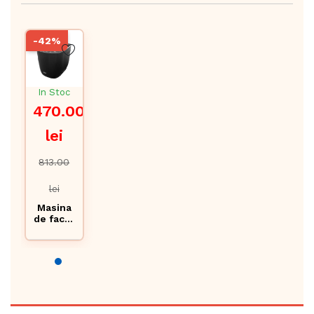
-42%
In Stoc
470.00
lei
813.00
lei
Masina
de facut
paine
Zilan
ZLN521
3, 550W,
12
progra
me
digitale,