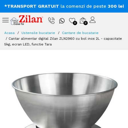
*TRANSPORT GRATUIT
la comenzi de peste
300 lei
0
0
Acasa
Ustensile bucatarie
Cantare de bucatarie
Cantar alimentar digital Zilan ZLN2960 cu bol inox 2L - capacitate
5kg, ecran LED, functie Tara