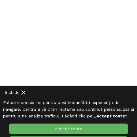
Inchide
Folosim cookie-uri pentru a vă îmbunătăți experiența de
navigare, pentru a vă oferi reclame sau conținut personalizat și
pentru a ne analiza traficul. Făcând clic pe
„Accept toate”
,
sunteți de acord cu utilizarea
Cookie-urilor
.
Accept toate