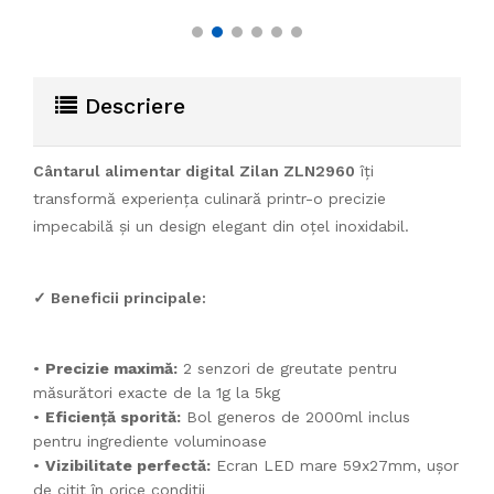
800mAh, debit 1,5L/
modern
min
Descriere
Cântarul alimentar digital Zilan ZLN2960
îți
transformă experiența culinară printr-o precizie
impecabilă și un design elegant din oțel inoxidabil.
✓ Beneficii principale:
•
Precizie maximă:
2 senzori de greutate pentru
măsurători exacte de la 1g la 5kg
•
Eficiență sporită:
Bol generos de 2000ml inclus
pentru ingrediente voluminoase
•
Vizibilitate perfectă:
Ecran LED mare 59x27mm, ușor
de citit în orice condiții