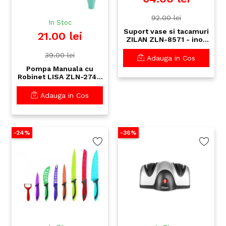
92.00 lei
In Stoc
Suport vase si tacamuri
21.00 lei
ZILAN ZLN-8571 - inox
39x24cm, 2 niveluri,
39.00 lei
design modern
Adauga in Cos
Pompa Manuala cu
Robinet LISA ZLN-2744
pentru Bidon 19L -
Sistem Anti-Picurare
Adauga in Cos
-24%
-36%