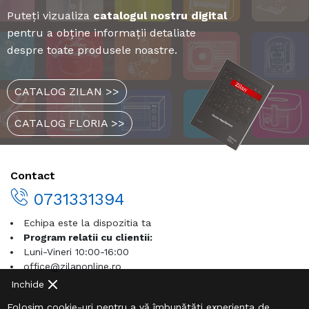
Puteți vizualiza
catalogul nostru digital
pentru a obține informații detaliate
despre toate produsele noastre.
CATALOG ZILAN >>
CATALOG FLORIA >>
Contact
0731331394
Echipa este la dispozitia ta
Program relatii cu clientii:
Luni-Vineri 10:00-16:00
office@zilanonline.ro
Inchide
Folosim cookie-uri pentru a vă îmbunătăți experiența de