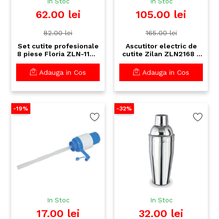
In Stoc
In Stoc
62.00 lei
105.00 lei
82.00 lei
165.00 lei
Set cutite profesionale
Ascutitor electric de
8 piese Floria ZLN-1143
cutite Zilan ZLN2168 -
- inox premium cu strat
40W, Sistem dual de
neaderent
ascutire si slefuire,
Adauga in Cos
Adauga in Cos
ghid de pozitionare
-19%
-32%
In Stoc
In Stoc
17.00 lei
32.00 lei