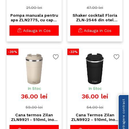
21.00 lei
47.00 lei
Pompa manuala pentru
Shaker cocktail Floria
apa ZLN2775, cu capac
ZLN-2546 din otel
- compatibila cu
inoxidabil - 500ml - tip
bidoane 19L
cobbler premium
Adauga in Cos
Adauga in Cos
-39%
-33%
In Stoc
In Stoc
36.00 lei
36.00 lei
Retragere contract
59.00 lei
54.00 lei
Cana termos Zilan
Cana Termos Zilan
ZLN9921 - 510ml, inox,
ZLN9922 - 510ml, Inox,
perete dublu, mentine
Pereti Dubli, Mentine
temperatura 12h, crem
Temperatura 6-12h