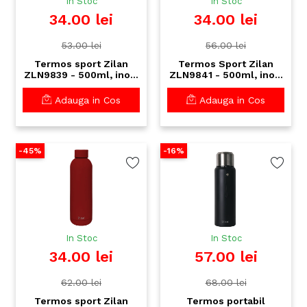
In Stoc
In Stoc
34.00 lei
34.00 lei
53.00 lei
56.00 lei
Termos sport Zilan
Termos Sport Zilan
ZLN9839 - 500ml, inox,
ZLN9841 - 500ml, inox,
Premium, izolatie
perete dublu, mentine
dubla, mentine
temperatura 24h rece/
Adauga in Cos
Adauga in Cos
temperatura 24h, crem
12h cald, gri
-45%
-16%
In Stoc
In Stoc
34.00 lei
57.00 lei
62.00 lei
68.00 lei
Termos sport Zilan
Termos portabil