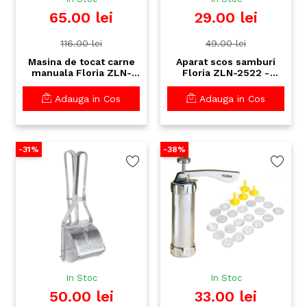
65.00 lei
29.00 lei
116.00 lei
49.00 lei
Masina de tocat carne
Aparat scos samburi
manuala Floria ZLN-
Floria ZLN-2522 -
2553 - Aluminiu
extractor manual cirese
rezistent, Pentru carne,
visine cu ventuza fixare
Adauga in Cos
Adauga in Cos
legume si fructe
-31%
-38%
In Stoc
In Stoc
50.00 lei
33.00 lei