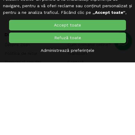
navigare, pentru a vă oferi reclame sau conținut personalizat și
pentru a ne analiza traficul. Făcând clic pe
„Accept toate”
,
sunteți de acord cu utilizarea
Cookie-urilor
.
Accept toate
Despre site
Suport Clienti
Refuză toate
Despre Zilan
Cum comand online?
Administrează preferințele
Politica de retur
Transport
Termeni si conditii
Contact
Garantia produselor
Formular Retur
Politica de utilizare Cookie-uri
Reclamatii si Sesizari
Termeni Si Conditii Giveaway
Anulare comanda
Lunar
Urmareste Livrarea
ANPC
Angro
GDPR
Blog
Cote Ecotaxe
Contul Meu