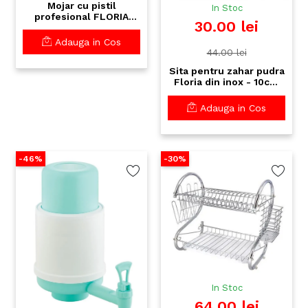
Mojar cu pistil
In Stoc
profesional FLORIA
30.00 lei
ZLN-2645 - inox
premium, diametru
Adauga in Cos
10cm, suport
44.00 lei
antialunecare
Sita pentru zahar pudra
Floria din inox - 10cm
diametru - Ideala
pentru prajituri si
Adauga in Cos
deserturi
-46%
-30%
In Stoc
64.00 lei