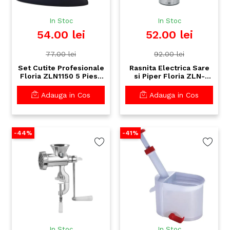
In Stoc
In Stoc
54.00 lei
52.00 lei
77.00 lei
92.00 lei
Set Cutite Profesionale
Rasnita Electrica Sare
Floria ZLN1150 5 Piese
si Piper Floria ZLN-
cu Suport - Otel
2508 - Inox Premium,
Inoxidabil Premium
6x AAA, 21cm
Adauga in Cos
Adauga in Cos
-44%
-41%
In Stoc
In Stoc