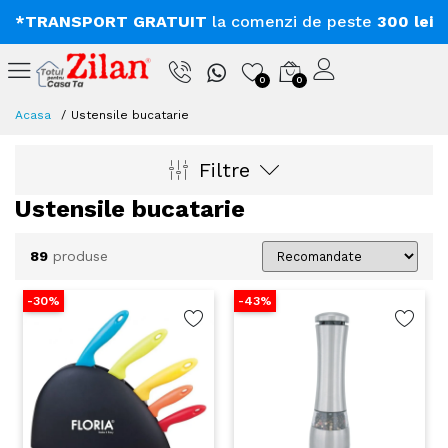
*TRANSPORT GRATUIT
la comenzi de peste
300 lei
0
0
Acasa
Ustensile bucatarie
Filtre
Ustensile bucatarie
89
produse
-30%
-43%