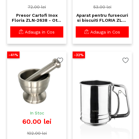
72.00 lei
53.00 lei
Presor Cartofi Inox
Aparat pentru fursecuri
Floria ZLN-2638 - Otel
si biscuiti FLORIA ZLN-
Inoxidabil 18/10,
2652 - set complet cu
30x10cm
20 forme si 4 palnii
Adauga in Cos
Adauga in Cos
ornare
-41%
-32%
In Stoc
60.00 lei
102.00 lei