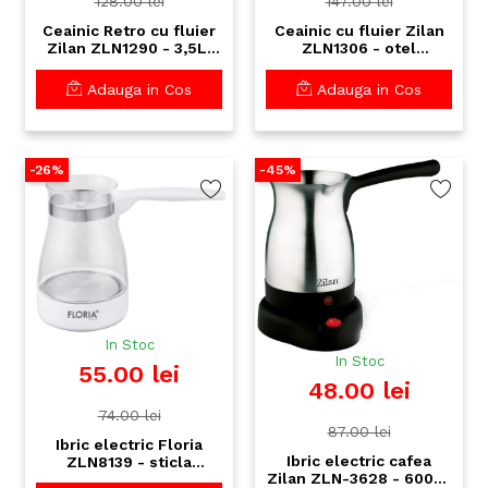
128.00 lei
147.00 lei
Ceainic Retro cu fluier
Ceainic cu fluier Zilan
Zilan ZLN1290 - 3,5L,
ZLN1306 - otel
inox crem, universal
inoxidabil 3,5L,
gaz/ electric/ inductie
universal gaz/ electric/
Adauga in Cos
Adauga in Cos
inductie
-26%
-45%
In Stoc
In Stoc
55.00 lei
48.00 lei
74.00 lei
87.00 lei
Ibric electric Floria
Ibric electric cafea
ZLN8139 - sticla
Zilan ZLN-3628 - 600W,
premium 0.5L, 800W,