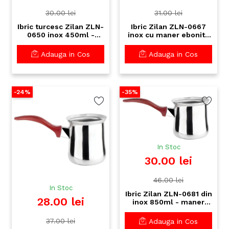
30.00 lei
31.00 lei
Ibric turcesc Zilan ZLN-
Ibric Zilan ZLN-0667
0650 inox 450ml -
inox cu maner ebonita
maner ebonita, design
650ml - cafea
premium
turceasca premium
Adauga in Cos
Adauga in Cos
-24%
-35%
In Stoc
30.00 lei
46.00 lei
In Stoc
Ibric Zilan ZLN-0681 din
28.00 lei
inox 850ml - maner
ebonita ergonomic, Nr.
7
37.00 lei
Adauga in Cos