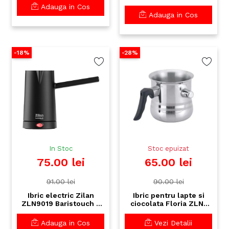
6 cesti, otel inoxidabil,
design alb elegant
Adauga in Cos
rotire 360°
Adauga in Cos
-18%
-28%
In Stoc
Stoc epuizat
75.00 lei
65.00 lei
91.00 lei
90.00 lei
Ibric electric Zilan
Ibric pentru lapte si
ZLN9019 Baristouch -
ciocolata Floria ZLN-
600 ml, Control
4076, 1.5L, inox cu
Automat al
pereti dubli si
Adauga in Cos
Vezi Detalii
Temperaturii
avertizare sonora