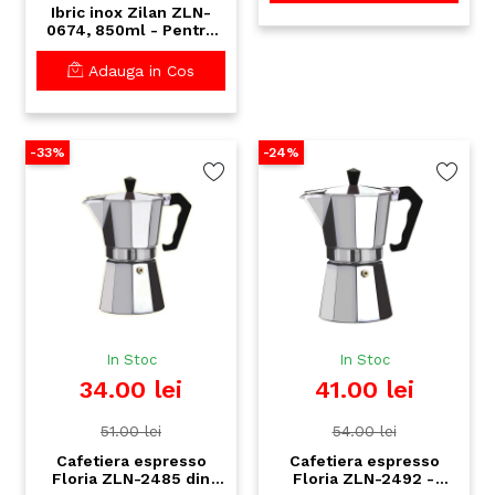
Ibric inox Zilan ZLN-
0674, 850ml - Pentru
ceai si cafea perfecte
Adauga in Cos
-33%
-24%
In Stoc
In Stoc
34.00 lei
41.00 lei
51.00 lei
54.00 lei
Cafetiera espresso
Cafetiera espresso
Floria ZLN-2485 din
Floria ZLN-2492 -