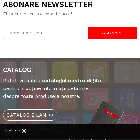
ABONARE NEWSLETTER
Fii la curent cu tot ce este nou !
ABONARE
CATALOG
Puteți vizualiza
catalogul nostru digital
pentru a obține informații detaliate
despre toate produsele noastre.
CATALOG ZILAN >>
CATALOG FLORIA >>
Inchide