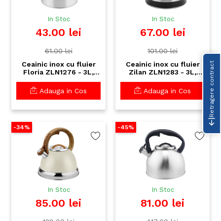
In Stoc
In Stoc
43.00 lei
67.00 lei
61.00 lei
101.00 lei
Ceainic inox cu fluier
Ceainic inox cu fluier
Retragere contract
Floria ZLN1276 - 3L,
Zilan ZLN1283 - 3L,
compatibil gaz/
negru, universal gaz/
electric/ inductie,
electric/ inductie
Adauga in Cos
Adauga in Cos
exterior polisat
-34%
-45%
In Stoc
In Stoc
85.00 lei
81.00 lei