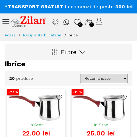
*TRANSPORT GRATUIT
la comenzi de peste
300 lei
0
0
Acasa
Recipiente bucatarie
Ibrice
Filtre
Ibrice
20
produse
-27%
-19%
In Stoc
In Stoc
22.00 lei
25.00 lei