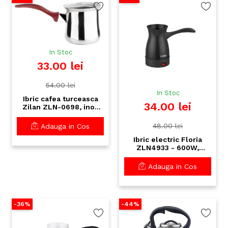
In Stoc
33.00 lei
54.00 lei
In Stoc
Ibric cafea turceasca
34.00 lei
Zilan ZLN-0698, inox
18/10, maner ebonita,
950ml
48.00 lei
Adauga in Cos
Ibric electric Floria
ZLN4933 - 600W,
600ml, preparare
rapida cafea turceasca,
Adauga in Cos
negru
-36%
-44%