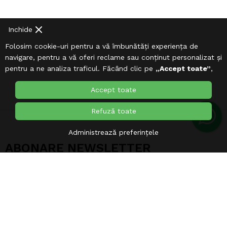
Inchide
Folosim cookie-uri pentru a vă îmbunătăți experiența de
navigare, pentru a vă oferi reclame sau conținut personalizat și
pentru a ne analiza traficul. Făcând clic pe
„Accept toate”
,
sunteți de acord cu utilizarea
Cookie-urilor
.
Accept toate
Refuză toate
Administrează preferințele
ABONARE NEWSLETTER
Fii la curent cu tot ce este nou !
ABONARE