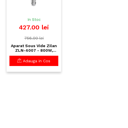
In Stoc
427.00 lei
756.00 lei
Aparat Sous Vide Zilan
ZLN-4007 - 800W,
display LCD, timer,
oprire automata -
Adauga in Cos
gatire profesionala
acasa