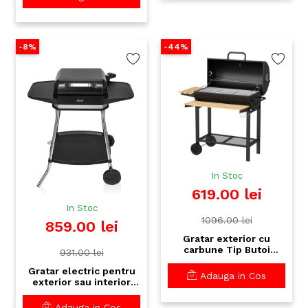
placi aluminiu,
termometru integrat
-8%
-44%
In Stoc
619.00 lei
In Stoc
1096.00 lei
859.00 lei
Gratar exterior cu
carbune Tip Butoi
931.00 lei
ZILAN ZLN3594 -
Gratar electric pentru
Design Premium pentru
Adauga in Cos
exterior sau interior
gradina
ZILAN ZLN2502,
Termostat reglabil,
Adauga in Cos