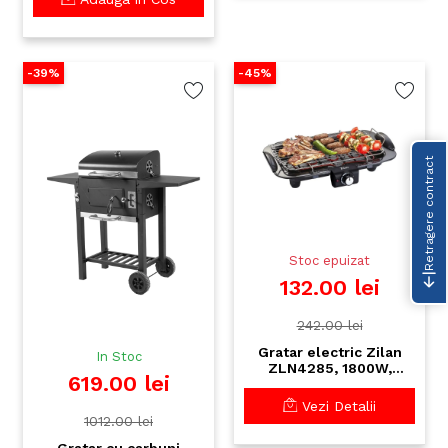
Tava colectare grasime,
Mobilitate pe roti,
Putere 3050W
-39%
-45%
Retragere contract
Stoc epuizat
132.00 lei
242.00 lei
Gratar electric Zilan
In Stoc
ZLN4285, 1800W,
619.00 lei
termostat ajustabil,
suprafata 38x27cm,
Vezi Detalii
rezistor inox
1012.00 lei
Gratar cu carbuni