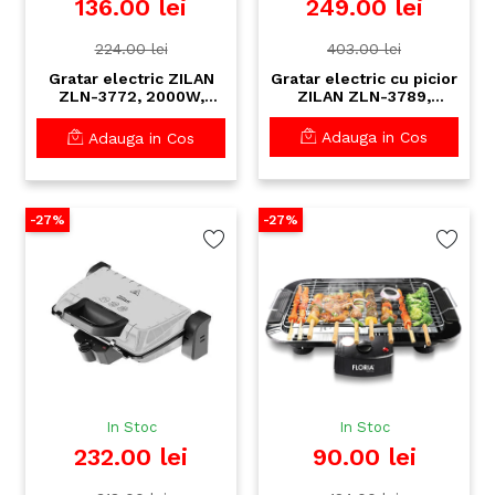
249.00 lei
136.00 lei
403.00 lei
224.00 lei
Gratar electric cu picior
Gratar electric ZILAN
ZILAN ZLN-3789,
ZLN-3772, 2000W,
2400W, termostat
termostat reglabil,
reglabil, suprafata
suprafata gatire
Adauga in Cos
Adauga in Cos
41x26cm
41x14cm, fara fum
-27%
-27%
In Stoc
In Stoc
232.00 lei
90.00 lei