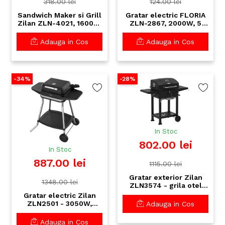
318.00 lei
124.00 lei
Sandwich Maker si Grill
Gratar electric FLORIA
Zilan ZLN-4021, 1600W,
ZLN-2867, 2000W, 5
termostat reglabil,
trepte putere,
placi antiaderente din
suprafata 38.5x22cm
Adauga in Cos
Adauga in Cos
inox
-34%
-28%
In Stoc
802.00 lei
In Stoc
887.00 lei
1115.00 lei
Gratar exterior Zilan
1348.00 lei
ZLN3574 - grila otel
cromat 54 x 42,5 cm cu
Gratar electric Zilan
termometru si roti
ZLN2501 - 3050W,
Adauga in Cos
mobile
interior/ exterior,
termostat reglabil,
Adauga in Cos