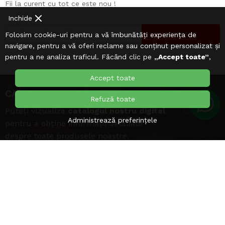
Fii la curent cu tot ce este nou !
Inchide
ABONARE
Folosim cookie-uri pentru a vă îmbunătăți experiența de
navigare, pentru a vă oferi reclame sau conținut personalizat și
pentru a ne analiza traficul. Făcând clic pe
„Accept toate”
,
sunteți de acord cu utilizarea
Cookie-urilor
.
Accept toate
CATALOG
Refuză toate
Puteți vizualiza
catalogul nostru digital
Administrează preferințele
pentru a obține informații detaliate
despre toate produsele noastre.
CATALOG ZILAN >>
CATALOG FLORIA >>