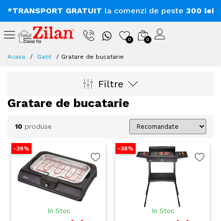
*TRANSPORT GRATUIT
la comenzi de peste
300 lei
0
0
Acasa
Gatit
Gratare de bucatarie
Filtre
Gratare de bucatarie
10
produse
-39%
-38%
In Stoc
In Stoc