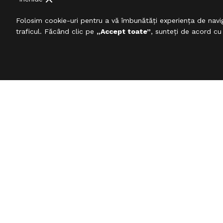
Folosim cookie-uri pentru a vă îmbunătăți experiența de navig
traficul. Făcând clic pe
„Accept toate”
, sunteți de acord cu
ABONARE NEWSLETTER
Fii la curent cu tot ce este nou !