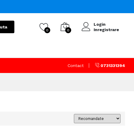
Login
uta
Inregistrare
0
0
Contact
0731331394