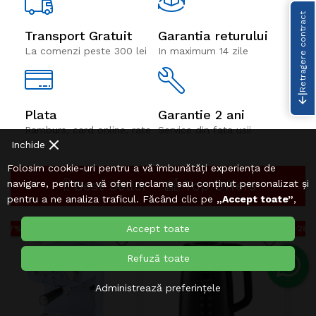
Retragere contract
Transport Gratuit
Garantia returului
La comenzi peste 300 lei
In maximum 14 zile
Plata
Garantie 2 ani
Ramburs, card online, rate
Service din fata usii
Inchide
Folosim cookie-uri pentru a vă îmbunătăți experiența de
Best Seller
Top Offers
navigare, pentru a vă oferi reclame sau conținut personalizat și
pentru a ne analiza traficul. Făcând clic pe
„Accept toate”
,
sunteți de acord cu utilizarea
Cookie-urilor
.
Accept toate
-36%
-28%
Refuză toate
Administrează preferințele