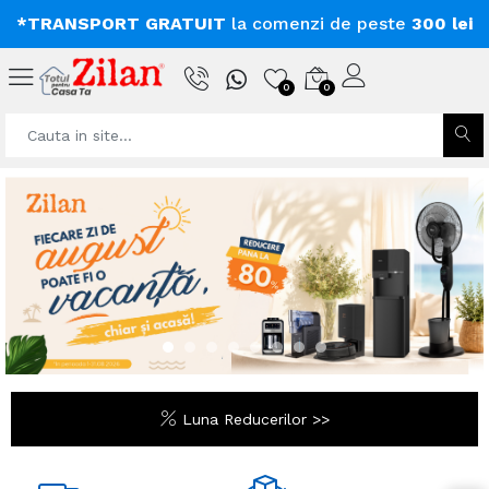
*TRANSPORT GRATUIT
la comenzi de peste
300 lei
0
0
Luna Reducerilor >>