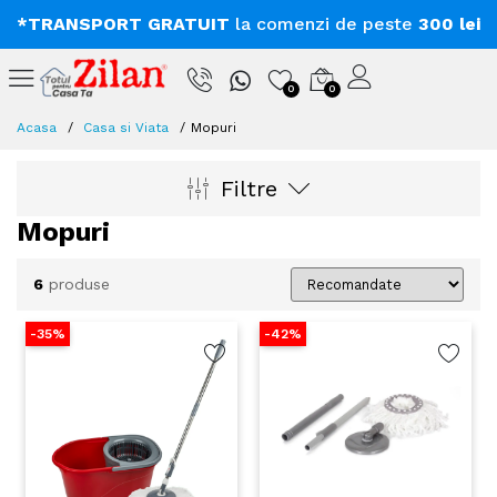
*TRANSPORT GRATUIT
la comenzi de peste
300 lei
0
0
Acasa
Casa si Viata
Mopuri
Filtre
Mopuri
6
produse
-35%
-42%