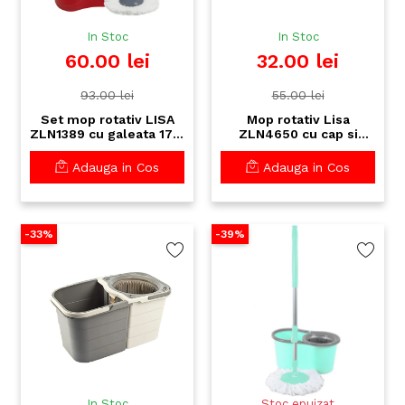
In Stoc
In Stoc
60.00 lei
32.00 lei
93.00 lei
55.00 lei
Set mop rotativ LISA
Mop rotativ Lisa
ZLN1389 cu galeata 17 L
ZLN4650 cu cap si
- sistem 360° cu
coada din aluminiu -
microfibre, curatare
microfibra premium
Adauga in Cos
Adauga in Cos
uscata/ umeda
pentru curatenie
eficienta
-33%
-39%
In Stoc
Stoc epuizat