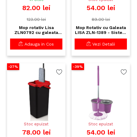
82.00 lei
54.00 lei
123.00 lei
89.00 lei
Mop rotativ Lisa
Mop Rotativ cu Galeata
ZLN0792 cu galeata
LISA ZLN-1389 - Sistem
dubla separabila si
360° Microfibre, 17L,
maner ajustabil -
Curatenie Eficienta
Adauga in Cos
Vezi Detalii
sistem complet de
curatenie
-27%
-39%
Stoc epuizat
Stoc epuizat
78.00 lei
54.00 lei