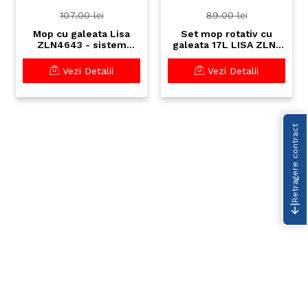
107.00 lei
89.00 lei
Mop cu galeata Lisa
Set mop rotativ cu
ZLN4643 - sistem
galeata 17L LISA ZLN-
complet curatenie cu
1389 - curatenie
laveta din microfibra
profesionala 360°
Vezi Detalii
Vezi Detalii
detasabila 8L
Retragere contract