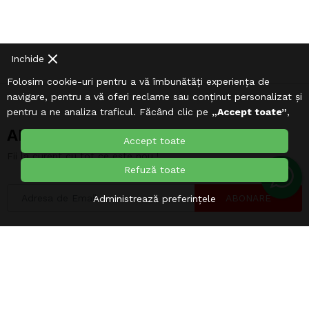
Inchide
Folosim cookie-uri pentru a vă îmbunătăți experiența de
navigare, pentru a vă oferi reclame sau conținut personalizat și
pentru a ne analiza traficul. Făcând clic pe
„Accept toate”
,
sunteți de acord cu utilizarea
Cookie-urilor
.
ABONARE NEWSLETTER
Accept toate
Fii la curent cu tot ce este nou !
Refuză toate
ABONARE
Administrează preferințele
CATALOG
Puteți vizualiza
catalogul nostru digital