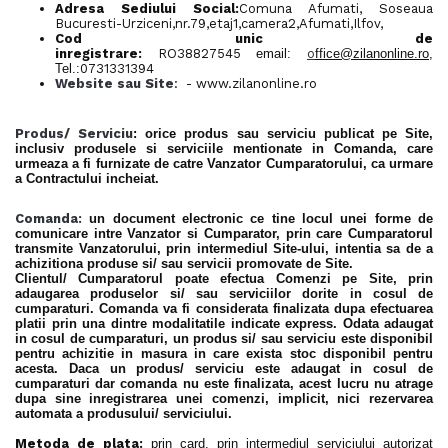
Adresa Sediului Social:
Comuna Afumati, Soseaua
Bucuresti-Urziceni,nr.79,etaj1,camera2,Afumati,Ilfov,
Cod unic de
inregistrare:
RO38827545
email:
o
ffice@zilanonline.ro
,
Tel.:
0731331394
Website sau Site
: - www.zilanonline.ro
Produs/ Serviciu
: orice produs sau serviciu publicat pe Site,
inclusiv produsele si serviciile mentionate in Comanda, care
urmeaza a fi furnizate de catre Vanzator Cumparatorului, ca urmare
a Contractului incheiat.
Comanda:
un document electronic ce tine locul unei forme de
comunicare intre Vanzator si Cumparator, prin care Cumparatorul
transmite Vanzatorului, prin intermediul Site-ului, intentia sa de a
achizitiona produse si/ sau servicii promovate de Site.
Clientul/ Cumparatorul poate efectua Comenzi pe Site, prin
adaugarea produselor si/ sau serviciilor dorite in cosul de
cumparaturi. Comanda va fi considerata finalizata dupa efectuarea
platii prin una dintre modalitatile indicate express. Odata adaugat
in cosul de cumparaturi, un produs si/ sau serviciu este disponibil
pentru achizitie in masura in care exista stoc disponibil pentru
acesta. Daca un produs/ serviciu este adaugat in cosul de
cumparaturi dar comanda nu este finalizata, acest lucru nu atrage
dupa sine inregistrarea unei comenzi, implicit, nici rezervarea
automata a produsului/ serviciului.
Metoda de plata:
prin card, prin intermediul serviciului autorizat