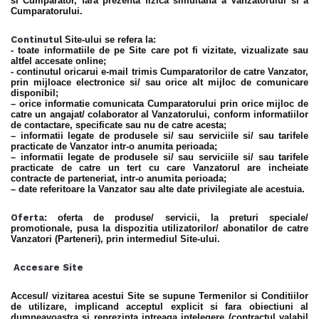
si Cumparator, fara prezenta fizica simultana a Vanzatorului si a
Cumparatorului.
Continutul
Site-ului se refera la:
- toate informatiile de pe Site care pot fi vizitate, vizualizate sau
altfel accesate online;
- continutul oricarui e-mail trimis Cumparatorilor de catre Vanzator,
prin mijloace electronice si/ sau orice alt mijloc de comunicare
disponibil;
– orice informatie comunicata Cumparatorului prin orice mijloc de
catre un angajat/ colaborator al Vanzatorului, conform informatiilor
de contactare, specificate sau nu de catre acesta;
– informatii legate de produsele si/ sau serviciile si/ sau tarifele
practicate de Vanzator intr-o anumita perioada;
– informatii legate de produsele si/ sau serviciile si/ sau tarifele
practicate de catre un tert cu care Vanzatorul are incheiate
contracte de parteneriat, intr-o anumita perioada;
– date referitoare la Vanzator sau alte date privilegiate ale acestuia.
Oferta
: oferta de produse/ servicii, la preturi speciale/
promotionale, pusa la dispozitia utilizatorilor/ abonatilor de catre
Vanzatori (Parteneri), prin intermediul Site-ului.
Accesare Site
Accesul/ vizitarea acestui Site se supune Termenilor si Conditiilor
de utilizare, implicand acceptul explicit si fara obiectiuni al
dumneavoastra si reprezinta intreaga intelegere (contractul valabil