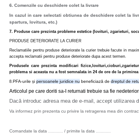
6. Comenzile cu deschidere colet la livrare
In cazul in care selectati obtiunea de deschidere colet la l
spartura, lovitura, etc.)
7. Produse care prezinta probleme estetice (lovituri, zgarieturi, socur
PRODUSE DETERIORATE LA CURIER
Reclamatiile pentru produse deteriorate la curier trebuie facute in maxim
accepta reclamatii pentru produse deteriorate dupa acest termen.
Produsele care prezinta modificari fizice,lovituri,cioburi,zgarie
problema si aceasta nu a fost semnalata in 24 de ore de la primire
PFA-urile și
persoanele juridice nu
beneficiază de
dreptul de ret
8.
Articolul pe care doriti sa-I returnati trebuie sa fie nedeteri
Dacă introduc adresa mea de e-mail, accept utilizarea da
Va informez prin prezenta cu privire la retragerea mea din contractul
Comandate la data ............ / primite la data ............