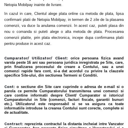
Netopia Mobilpay inainte de livrare.
In cazul in care, Clientul alege plata online ca metoda de plata, lipsa
confirmarii platii de Netopia Mobilpay, in termen de 2 zile de la plasarea
comenzii, va duce la anularea comenzii. In acest caz, puteti plasa din
nou o comanda si puteti alege o alta metoda de plata. Procesarea
comenzii platite, prin plata electronica, incepe dupa confirmarea platii
pentru produse in acest caz.
Cumparator/ Utilizator/ Client:
orice persoana fizica avand
varsta peste 16 ani sau persoana juridica inregistrata pe Site, care,
prin finalizarea procesului de creare a Contului, sau a unei
comenzi rapide fara cont, si-a dat acordul cu privire la clauzele
specifice Site-ului, din sectiunea Termeni si Conditii.
Cont:
o sectiune din Site care cuprinde o adresa de e-mail si o
parola ce permite Cumparatorului transmiterea unei comenzi si
care contine informatii despre Client/ Cumparator si istoricul
Cumparatorului in Site (comenzi, facturi fiscale, garantii bunuri
etc.). Utilizatorul este responsabil si se va asigura ca toate
informatiile introduse la crearea Contului sunt corecte, complete si
de actualitate.
Contract:
reprezinta contractul la distanta incheiat intre Vanzator