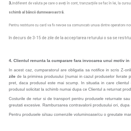
3.
Indiferent de valuta pe care o aveți în cont, tranzacțiile se fac în lei, la cursu
schimb al băncii dumneavoastră.
Pentru restıtuıre cu card va fıı nevoıe sa comunıcatı unuıa dıntre operator
In decurs de 3-15 de zile de la acceptarea returului o sa se restıtuı
4. Clientul renunta la cumparare fara invocarea unui motiv in c
In acest caz, cumparatorul are obligatia sa notifice in scris Z-o
zile
de la primirea produsului (numai in cazul produselor livrate p
pret, daca produsul este mai scump. In situatia in care clientul
produsul solicitat la schimb numai dupa ce Clientul a returnat prod
Costurile de retur si de transport pentru produsele returnate sau
greutati excesive. Rambursarea contravalorii produsului ori, dupa ca
Pentru produsele si/sau comenzile voluminoase/cu o greutate mare, co