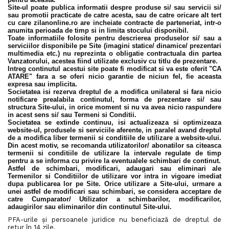
Site-ul poate publica informatii despre produse si/ sau servicii si/
sau promotii practicate de catre acesta, sau de catre oricare alt tert
cu care zilanonline.ro are incheiate contracte de parteneriat, intr-o
anumita perioada de timp si in limita stocului disponibil.
Toate informatiile folosite pentru descrierea produselor si/ sau a
serviciilor disponibile pe Site (imagini statice/ dinamice/ prezentari
multimedia etc.) nu reprezinta o obligatie contractuala din partea
Vanzatorului, acestea fiind utilizate exclusiv cu titlu de prezentare.
Intreg continutul acestui site poate fi modificat si va este oferit "CA
ATARE" fara a se oferi nicio garantie de niciun fel, fie aceasta
expresa sau implicita.
Societatea isi rezerva dreptul de a modifica unilateral si fara nicio
notificare prealabila continutul, forma de prezentare si/ sau
structura Site-ului, in orice moment si nu va avea nicio raspundere
in acest sens si/ sau Termeni si Conditii.
Societatea se extinde continuu, isi actualizeaza si optimizeaza
website-ul, produsele si serviciile aferente, in paralel avand dreptul
de a modifica liber termenii si conditiile de utilizare a website-ului.
Din acest motiv, se recomanda utilizatorilor/ abonatilor sa citeasca
termenii si conditiile de utilizare la intervale regulate de timp
pentru a se informa cu privire la eventualele schimbari de continut.
Astfel de schimbari, modificari, adaugari sau eliminari ale
Termenilor si Conditiilor de utilizare vor intra in vigoare imediat
dupa publicarea lor pe Site. Orice utilizare a Site-ului, urmare a
unei astfel de modificari sau schimbari, se considera acceptare de
catre Cumparator/ Utilizator a schimbarilor, modificarilor,
adaugirilor sau eliminarilor din continutul Site-ului.
PFA-urile și
persoanele juridice nu
beneficiază de
dreptul de
retur
în 14 zile.