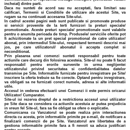
incheiat) dintre parti.
Daca nu sunteti de acord sau nu acceptati, fara limitari sau
calificari, Termenii si Conditiile de utilizare ale acestui Site, va
rugam sa nu continuati accesarea Site-ului.
In cadrul acestei pagini web sunt publicate si promovate produse
si servicii provenite de la terti furnizori la preturi speciale/
promotionale. Aceste preturi speciale/ promotionale sunt valabile
pentru o anumita perioada de timp. Produsele/ serviciile oferite pot
fi achizitionate la un pret special promotional de catre utilizator/
abonat, prin intermediul Site-ului, respectand termenii descrisi mai
jos, pe care utilizatorul/ abonatul ii accepta complet si
neconditionat.
Prin plasarea unei comenzi sunteti responsabil pentru toate
actiunile care decurg din folosirea acesteia. Site-ul nu poate fi facut
responsabil pentru erorile survenite in urma neglijentei
utilizatorului privind securitatea si confidentialitatea datelor
transmise pe Site. Informatiile furnizate pentru inregistrare pe Site/
inscriere la oferta trebuie sa fie corecte. Optand pentru inregistrare,
va obligati sa ne furnizati corect numele, adresa si alte informatii
utile.
Accesul in vederea efectuarii unei Comenzi ii este permis oricarui
Utilizator/ Cumparator.
Site-ul isi rezerva dreptul de a restrictiona accesul unui utilizator
pe Site daca se considera ca actiunile acestuia ar putea prejudicia
in vreun fel Site-ul, fara sa fie obligat sa ofere o explicatie.
Comunicarea cu Vanzatorul se poate realiza prin interactiunea
directa cu acesta, prin informatiile primite pe e-mail, de notificare a
finalizarii comenzii de pe Site. Vanzatorul are libertatea de a
gestiona informatiile primite fara a fi nevoit sa aduca justificari
pentru aceasta.