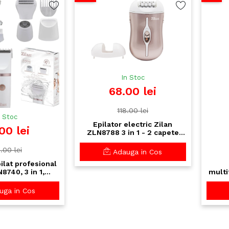
In Stoc
68.00 lei
118.00 lei
n Stoc
Epilator electric Zilan
00 lei
ZLN8788 3 in 1 - 2 capete
interschimbabile, 2 viteze,
reincarcabil USB
.00 lei
Adauga in Cos
ilat profesional
8740, 3 in 1,
multi
re USB, IPX7
ZILAN
of, 3 capete
ga in Cos
chimbabile