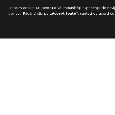
Folosim cookie-uri pentru a vă îmbunătăți experiența de navig
traficul. Făcând clic pe
„Accept toate”
, sunteți de acord cu
ABONARE NEWSLETTER
Fii la curent cu tot ce este nou !