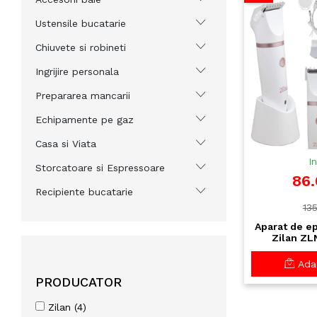
Ustensile bucatarie
Chiuvete si robineti
Ingrijire personala
Prepararea mancarii
Echipamente pe gaz
Casa si Viata
I
Storcatoare si Espressoare
86.
Recipiente bucatarie
135
Aparat de ep
Zilan ZLN
incarca
Waterpro
Adau
inters
PRODUCATOR
Zilan (4)