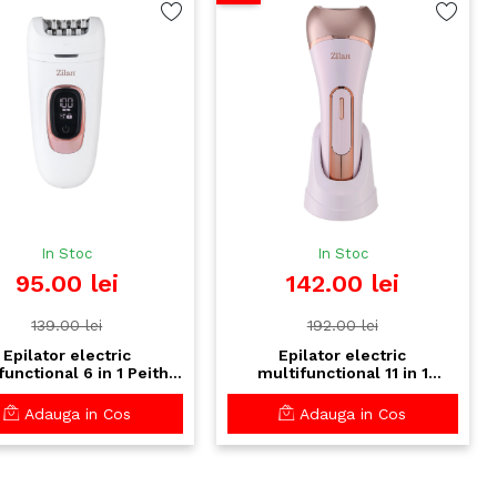
In Stoc
In Stoc
95.00 lei
142.00 lei
139.00 lei
192.00 lei
Epilator electric
Epilator electric
functional 6 in 1 Peitho
multifunctional 11 in 1
 ZLN8749 - kit complet
CHARIS ZILAN ZLN8745 -
ingrijire corporala
Ingrijire completa corp si
Adauga in Cos
Adauga in Cos
fata