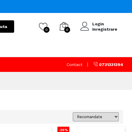
Login
uta
Inregistrare
0
0
Contact
0731331394
-26%