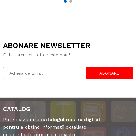
at
Dia
n
Zila
esio
abur
Z
n
ca
mon
ZLN
n
nal
Zila
4
ZLN
e
d cu
807
ZLN
ZILA
n
0
-
la
baza
8 -
3387
N
ZLN
6
326
n
de
200
,
ZLN
422
0 -
LN
indu
0W,
800
294
3,
c
inter
26
ctie
Crist
W -
6
verd
ci
ior
,
-
al
capa
1800
e -
gran
ru
24c
negr
citat
W
1100
5
it,
ABONARE NEWSLETTER
 -
m,
u, 10
e
cu
W,
com
isa
cera
func
0.8L
func
com
pati
Fii la curent cu tot ce este nou !
mica
tii
,
tie
pact
c
bil
D,
si
spec
pere
ionic
pent
indu
te
inox,
iale,
ti
a
ru
c
ctie,
ie
6
afisa
dubl
anti-
cala
rosu
00
ABONARE
strat
j
i,
frizz
torii,
t
Ah
uri,
digit
inox
si
ter
s
tehn
al
pre
tehn
mos
e
to
olog
miu
olog
tat
b
om
ie
m,
ie
regl
d
 3
3D
negr
tur
abil
sa
re
Dia
u
mali
CATALOG
mon
na-
d
cera
Puteți vizualiza
catalogul nostru digital
mica
pentru a obține informații detaliate
despre toate produsele noastre.