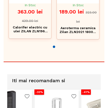
In Stoc
In Stoc
363.00 lei
189.00 lei
323.00
439.00 lei
lei
Calorifer electric cu
Aeroterma ceramica
ulei ZILAN ZLN1963
Zilan ZLN2021 1800W
2500W - 11 elementi,
- motor cupru,
termostat reglabil,
display LED,
incalzire rapida 35m²
oscilatie, rezistenta
apa IPX1
Iti mai recomandam si
-33%
-41%
-3