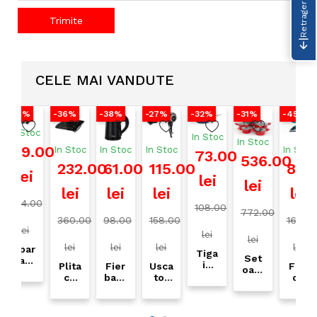
Trimite
CELE MAI VANDUTE
%
-36%
-38%
-27%
-32%
-31%
-45%
-3
Stoc
In Stoc
In Stoc
9.00
In Stoc
In Stoc
In Stoc
In Stoc
In 
73.00
536.00
232.00
61.00
115.00
89.00
5
ei
lei
lei
lei
lei
lei
lei
l
4.00
108.00
772.00
360.00
98.00
158.00
162.00
9
ei
lei
lei
lei
lei
lei
lei
ar
Tiga
Set
t
ie
Plita
Fier
Usca
Fier
Ib
oale
ec
Zila
cu
bato
tor
de
e
9
ic
n
indu
r
de
calc
t
pies
e
ZLN
ctie
elec
par
at
Z
e
ra
9631
Zila
tric
prof
cu
Zila