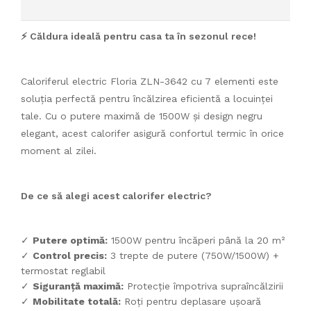
⚡ Căldura ideală pentru casa ta în sezonul rece!
Caloriferul electric Floria ZLN-3642 cu 7 elementi este
soluția perfectă pentru încălzirea eficientă a locuinței
tale. Cu o putere maximă de 1500W și design negru
elegant, acest calorifer asigură confortul termic în orice
moment al zilei.
De ce să alegi acest calorifer electric?
✓
Putere optimă:
1500W pentru încăperi până la 20 m²
✓
Control precis:
3 trepte de putere (750W/1500W) +
termostat reglabil
✓
Siguranță maximă:
Protecție împotriva supraîncălzirii
✓
Mobilitate totală:
Roți pentru deplasare ușoară