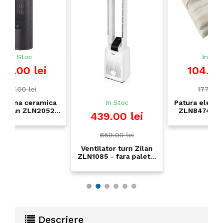
In Stoc
104.00 lei
177.00 lei
a
Patura electrica Floria
In Stoc
,
ZLN8474 - incalzire
439.00 lei
rapida, 3 trepte,
150x80cm, 60W
659.00 lei
Ventilator turn Zilan
ZLN1085 - fara palete,
12 viteze, timer 15h,
telecomanda, display
LED touch, 50W
Descriere