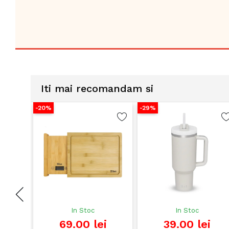
lan
de
Iti mai recomandam si
-20%
-29%
i
In Stoc
In Stoc
69.00 lei
39.00 lei
ilan