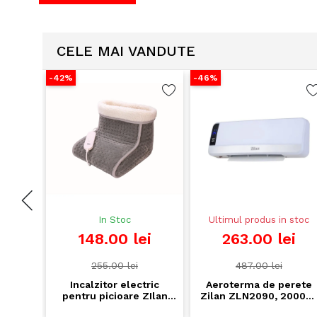
CELE MAI VANDUTE
-42%
-46%
In Stoc
Ultimul produs in stoc
i
148.00 lei
263.00 lei
255.00 lei
487.00 lei
 Floria
Incalzitor electric
Aeroterma de perete
.8L,
pentru picioare ZIlan
Zilan ZLN2090, 2000W
aza
ZLN6463 - 100W, 4
display LED,