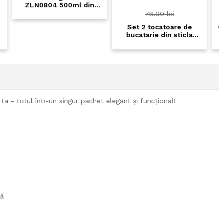
ZLN0804 500ml din
inox premium - display
78.00 lei
temperatura, mentine
Set 2 tocatoare de
rece 24h/ cald 18h
bucatarie din sticla
securizata Zilan
ZLN4838 – 30x52 cm,
Suprafata neteda,
Picioruse antiderapante
ta - totul într-un singur pachet elegant și funcțional!
ră