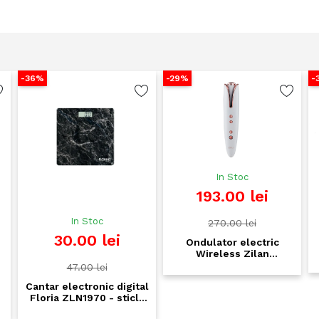
-36%
-29%
-
In Stoc
193.00 lei
In Stoc
270.00 lei
30.00 lei
Ondulator electric
Wireless Zilan
ZLN9204, Persephone -
47.00 lei
baterie Li-Ion 4000mAh,
Cantar electronic digital
4 trepte temperatura,
,
Floria ZLN1970 - sticla
display LED, timer
securizata, LCD, 150kg,
inteligent