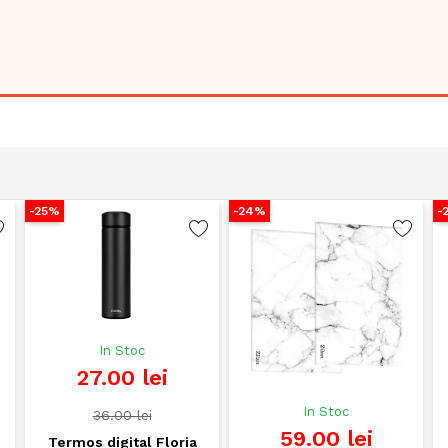
-25%
-24%
-
In Stoc
27.00 lei
In Stoc
36.00 lei
59.00 lei
Termos digital Floria