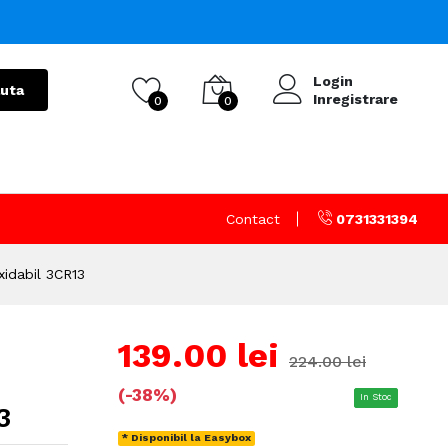
Login
uta
Inregistrare
0
0
Contact
0731331394
xidabil 3CR13
139.00 lei
224.00 lei
(-38%)
In Stoc
3
* Disponibil la Easybox