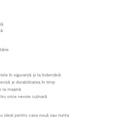
lă
tă
tărie
ele în siguranță și la îndemână
ecisă și durabilitatea în timp
e la mașină
ntru orice nevoie culinară
dou ideal pentru casa nouă sau nunta