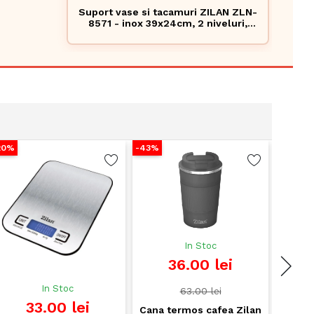
Suport vase si tacamuri ZILAN ZLN-
8571 - inox 39x24cm, 2 niveluri,
design modern
20%
-43%
-23%
In Stoc
36.00 lei
In Stoc
63.00 lei
33.00 lei
Cana termos cafea Zilan
Can