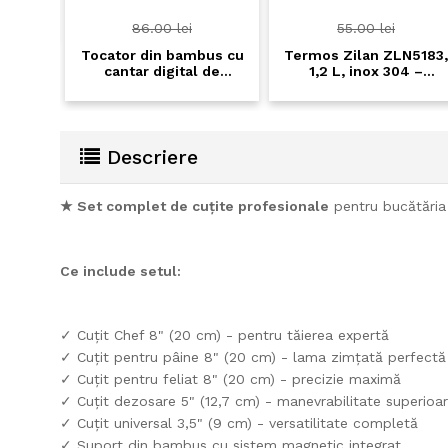
 Inox,
su -
86.00 lei
55.00 lei
ura 6-
Tocator din bambus cu
Termos Zilan ZLN5183,
cantar digital de
1,2 L, inox 304 –
bucatarie integrat Zilan
pastreaza bauturile
ZLN8988 – Design 2 in
calde pana la 6 ore si
1, 5 kg, precizie 1g
reci pana la 12 ore
Descriere
★ Set complet de cuțite profesionale
pentru bucătăria 
Ce include setul:
✓ Cuțit Chef 8" (20 cm) - pentru tăierea expertă
✓ Cuțit pentru pâine 8" (20 cm) - lama zimțată perfectă
✓ Cuțit pentru feliat 8" (20 cm) - precizie maximă
✓ Cuțit dezosare 5" (12,7 cm) - manevrabilitate superioa
✓ Cuțit universal 3,5" (9 cm) - versatilitate completă
✓ Suport din bambus cu sistem magnetic integrat