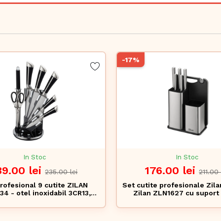
-17%
In Stoc
In Stoc
39.00 lei
176.00 lei
235.00 lei
211.00 
rofesional 9 cutite ZILAN
Set cutite profesionale Zila
4 - otel inoxidabil 3CR13,
Zilan ZLN1627 cu suport 
t 360°, masina spalat vase
inoxidabil 3CR13, tocator cu 