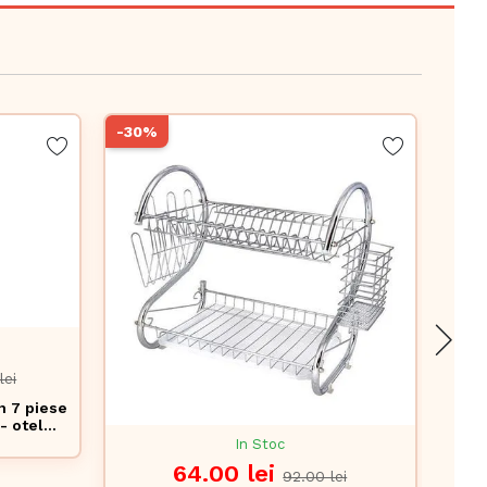
-30%
lei
n 7 piese
- otel
ascutitor
In Stoc
64.00 lei
92.00 lei