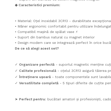
◆ Caracteristici premium:
• Material: Oțel inoxidabil 3CR13 - durabilitate excepționa
• Mâner ergonomic confortabil pentru utilizare îndelunga
• Compatibil mașină de spălat vase ⚡
• Suport din bambus natural cu magnet interior
• Design modern care se integrează perfect în orice bucă
De ce să alegi acest set?
✓
Organizare perfectă
- suportul magnetic menține cuțit
✓
Calitate profesională
- oțelul 3CR13 asigură tăierea pr
✓
Întreținere ușoară
- toate componentele sunt lavabil
✓
Versatilitate completă
- 5 tipuri diferite de cuțite pe
➤
Perfect pentru
: bucătari amatori și profesioniști, ca