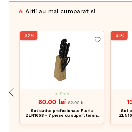
🔥
Altii au mai cumparat si
-27%
-41%
In Stoc
1
60.00 lei
82.00 lei
Set p
Set cutite profesionale Floria
ZLN163
ZLN1658 - 7 piese cu suport lemn,
supor
otel inoxidabil premium