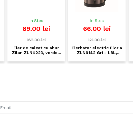
In Stoc
In Stoc
89.00 lei
66.00 lei
162.00 lei
121.00 lei
Fier de calcat cu abur
Fierbator electric Floria
Apa
Zilan ZLN4223, verde -
ZLN6142 Gri - 1.8L,
Zi
1100W, compact pentru
1650W, inox, baza
or
calatorii, termostat
rotativa 360°
1
reglabil