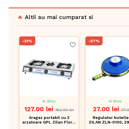
🔥
Altii au mai cumparat si
-31%
-27%
In Stoc
In Stoc
127.00 lei
27.00 lei
183.00 lei
37.0
Aragaz portabil cu 3
Regulator buteli
arzatoare GPL Zilan Floria
ZILAN ZLN-0100, 29
ZLN-8472 - Inox, pentru
corp metalic rezis