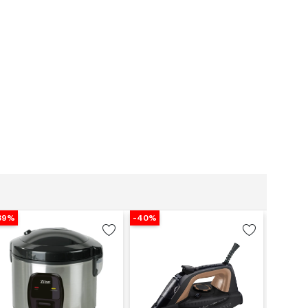
-40%
-35%