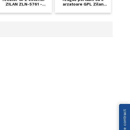
LN-5761 -
arzatoare GPL Zilan
28cm, fonta,
Floria ZLN-8472 - Inox,
l/h - pentru
pentru bucatarii mici si
si gradina
case de vacanta
Retragere contract