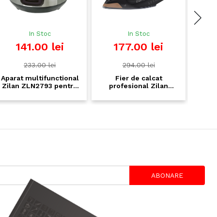
In Stoc
In Stoc
Ultimul 
141.00 lei
177.00 lei
460
233.00 lei
294.00 lei
70
rat multifunctional
Fier de calcat
Soba p
lan ZLN2793 pentru
profesional Zilan
ZLN127
ez si gatit la abur -
ZLN4247, Aurum 3000W
trepte pu
.5L, 500W, design
- talpa ceramica, auto-
30-60mp,
premium
oprire, anti-calcar
ABONARE