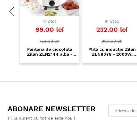
In Stoc
In Stoc
99.00 lei
232.00 lei
n
saj
h,
138.00 lei
360.00 lei
Fantana de ciocolata
Plita cu inductie Zilan
Zilan ZLN2144 alba -
ZLN8078 - 2000W,
30W, 200ml, cu
Cristal negru, 10 functii
accesorii incluse
speciale, afisaj digital
ABONARE NEWSLETTER
Fii la curent cu tot ce este nou !