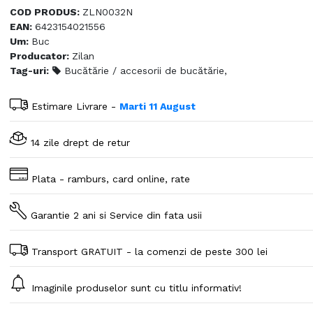
COD PRODUS:
ZLN0032N
EAN:
6423154021556
Um:
Buc
Producator:
Zilan
Tag-uri:
Bucătărie / accesorii de bucătărie,
Estimare Livrare -
Marti 11 August
14 zile drept de retur
Plata - ramburs, card online, rate
Garantie 2 ani si Service din fata usii
Transport GRATUIT - la comenzi de peste 300 lei
Imaginile produselor sunt cu titlu informativ!