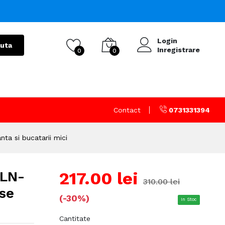
Login
uta
Inregistrare
0
0
Contact
0731331394
a si bucatarii mici
ZLN-
217.00 lei
310.00 lei
se
(-30%)
In Stoc
Cantitate