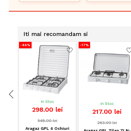
bucatarii mici si case de
pentru aragaz si
vacanta
Iti mai recomandam si
-46%
-17%
-42%
In Stoc
In Stoc
298.00 lei
Arag
217.00 lei
ZLN-0
bu
548.00 lei
ca
263.00 lei
Aragaz GPL 4 Ochiuri
Aragaz GPL Zilan ZLN-