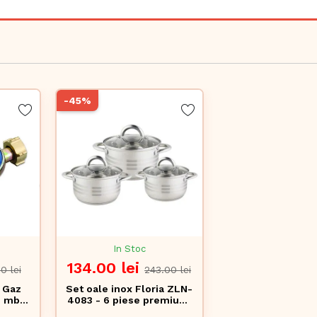
-45%
In Stoc
134.00 lei
0 lei
243.00 lei
e Gaz
Set oale inox Floria ZLN-
 mbar,
4083 - 6 piese premium,
tent,
toate sursele de caldura,