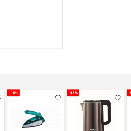
-45%
-45%
-39%