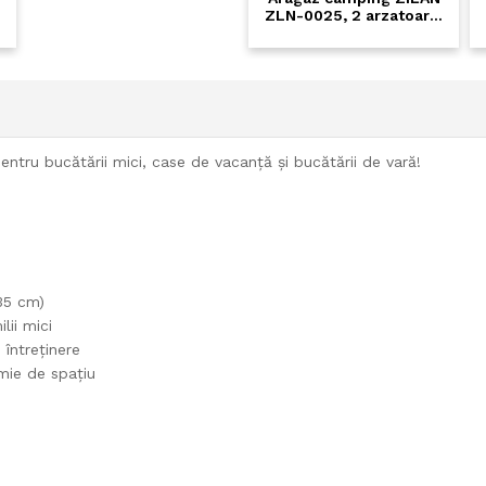
ZLN-0025, 2 arzatoare,
ZILAN Z
GPL butelie, portabil -
diametru 
Alb
25000 kca
camping 
entru bucătării mici, case de vacanță și bucătării de vară!
35 cm)
ii mici
 întreținere
mie de spațiu