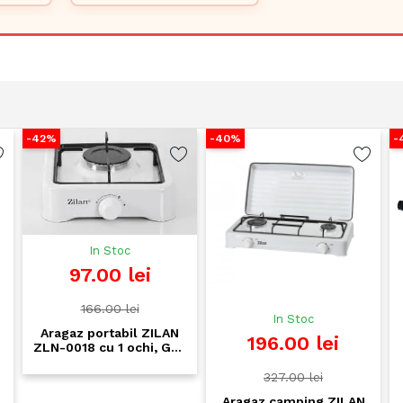
 sobe
capacitate 1.5L-3L
-40%
-43%
In Stoc
97.00 lei
166.00 lei
In Stoc
In
az portabil ZILAN
196.00 lei
96.
018 cu 1 ochi, GPL
telie, alb - Ideal
mping si case de
327.00 lei
168.
vacanta
Aragaz camping ZILAN
Arzator G