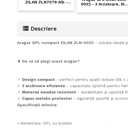
ZILAN ZLN7079 Alb -
0032 - 3 Arzatoare, Alb,
Plita Gaz cu capac
4.8kW - Perfect pentru
pentru butelie, 58 cm
Bucatarii mici si Case de
Vacanta
Descriere
Aragaz GPL compact ZILAN ZLN-0032
- soluția ideală p
★ De ce să alegi acest aragaz?
✓
Design compact
- perfect pentru spații reduse (58 x 
✓
3 arzătoare eficiente
- capacitate optimă pentru famil
✓
Material emailat rezistent
- durabilitate și ușurință în
✓
Capac metalic protector
- siguranță sporită și econo
Specificații tehnice:
• Alimentare: GPL cu butelie