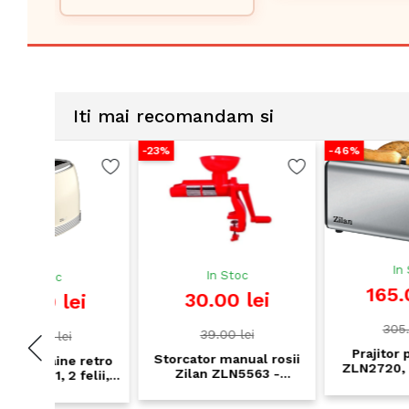
include 4 accesorii
Iti mai recomandam si
-23%
-46%
In Stoc
In Stoc
165.00 lei
30.00 lei
i
305.00 lei
39.00 lei
Prajitor paine Zilan
Storcator manual rosii
 retro
ZLN2720, 4 felii, inox,
Zilan ZLN5563 -
felii,
1300W, 6 trepte de
capacitate 10kg/h, inox,
timer,
rumenire, functii
fixare masa