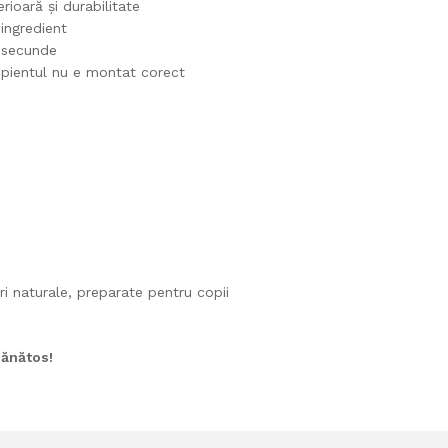
ioară și durabilitate
ingredient
0 secunde
pientul nu e montat corect
ri naturale, preparate pentru copii
sănătos!