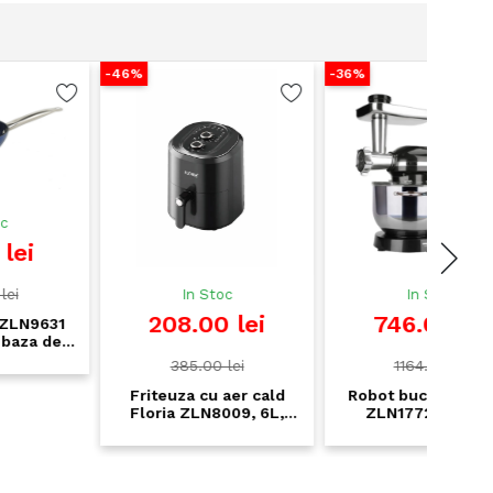
46%
-36%
-37%
In Stoc
In Stoc
208.00 lei
746.00 lei
385.00 lei
1164.00 lei
Friteuza cu aer cald
Robot bucatarie Zilan
Espre
Floria ZLN8009, 6L,
ZLN1772 - mixer,
ZLN28
1360W, negru - gateste
blender, masina de
- 15 B
sanatos fara ulei
tocat 3 in 1, 1400W, bol
inox 5.5L