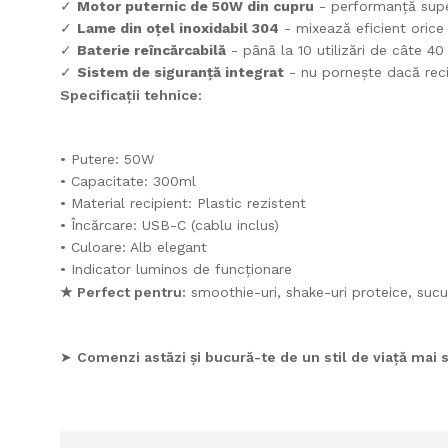
✓
Motor puternic de 50W din cupru
- performanță super
✓
Lame din oțel inoxidabil 304
- mixează eficient orice 
✓
Baterie reîncărcabilă
- până la 10 utilizări de câte 4
✓
Sistem de siguranță integrat
- nu pornește dacă reci
Specificații tehnice:
• Putere: 50W
• Capacitate: 300ml
• Material recipient: Plastic rezistent
• Încărcare: USB-C (cablu inclus)
• Culoare: Alb elegant
• Indicator luminos de funcționare
★ Perfect pentru:
smoothie-uri, shake-uri proteice, sucu
➤
Comenzi astăzi și bucură-te de un stil de viață mai 