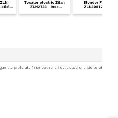
Tocator electric Zilan
Blender FLORIA
Mix
ZLN2733 - Inox
ZLN3081 300W,
ZLN29
Premium, vas sticla 3L,
capacitate 1,5L, 3 viteze
vitez
motor 500W, 2 viteze +
+ functie Pulse - alb
di
Pulse
s
egumele preferate în smoothie-uri delicioase oriunde te-ai