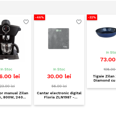
-46%
-32%
-
In Stoc
73.00 lei
108.00 lei
In Stoc
30.00 lei
Tigaie Zilan ZLN9631
Diamond cu baza de
inductie - 24cm,
56.00 lei
ceramica si inox, 6
straturi, tehnologie 3D
n
Cantar electronic digital
Diamond
,
Floria ZLN1987 -
platforma sticla, LCD,
150kg, precizie 50g