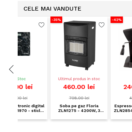
CELE MAI VANDUTE
-35%
-42%
Ultimul produs in stoc
In Stoc
i
460.00 lei
246.00 lei
708.00 lei
423.00 lei
digital
Soba pe gaz Floria
Espressor manual Zila
sticla
ZLN1275 - 4200W, 3
ZLN2854, 800W, 240ml
150kg,
trepte putere, incalzire
pompa 3.5 bar,
ata
30-60mp, furtun inclus
termometru, negru