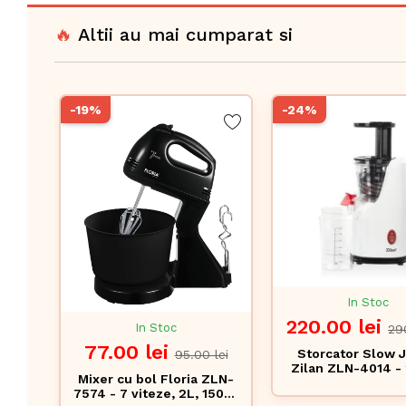
🔥
Altii au mai cumparat si
-19%
-24%
In Stoc
220.00 lei
In Stoc
29
77.00 lei
Storcator Slow J
95.00 lei
Zilan ZLN-4014 -
Mixer cu bol Floria ZLN-
tehnologie presa
7574 - 7 viteze, 2L, 150W,
rece, recipiente