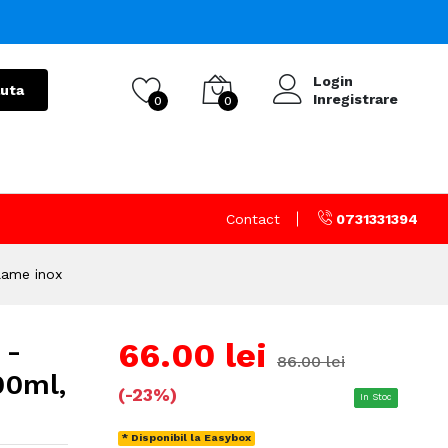
Login
uta
Inregistrare
0
0
Contact
0731331394
lame inox
 -
66.00 lei
86.00 lei
00ml,
(-23%)
In Stoc
* Disponibil la Easybox