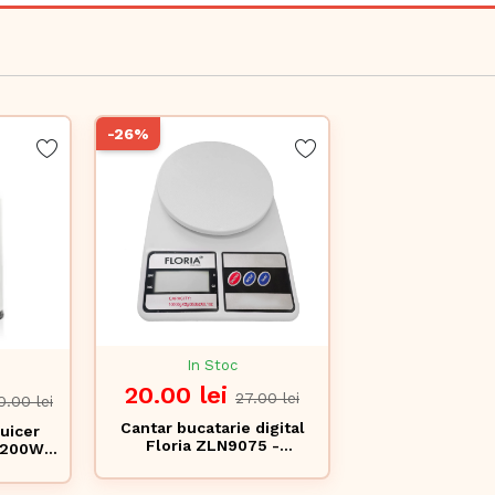
-26%
In Stoc
20.00 lei
27.00 lei
0.00 lei
Cantar bucatarie digital
uicer
Floria ZLN9075 -
 200W,
capacitate 10kg, precizie
re la
2g, display LCD
 600ml