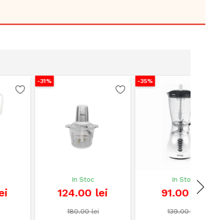
31%
-35%
-41%
In Stoc
In Stoc
124.00 lei
91.00 lei
180.00 lei
139.00 lei