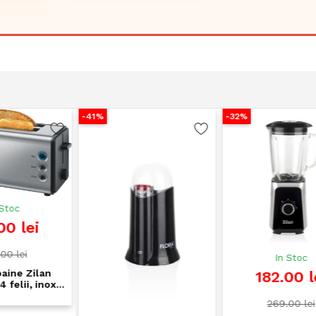
-41%
-32%
-
In Stoc
182.00 lei
269.00 lei