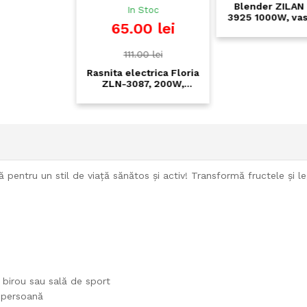
Blender ZILAN ZLN-
In Stoc
3925 1000W, vas sticla
65.00 lei
1.5L, zdrobitor gheata, 2
viteze + pulse, lame
inox
111.00 lei
Rasnita electrica Floria
ZLN-3087, 200W,
capacitate 60g, cuva
inox, negru
 pentru un stil de viață sănătos și activ! Transformă fructele și l
, birou sau sală de sport
 persoană