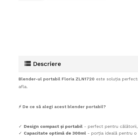
multiple
Descriere
Blender-ul portabil Floria ZLN1720
este soluția perfectă
afla.
⚡ De ce să alegi acest blender portabil?
✓
Design compact și portabil
- perfect pentru călătorii
✓
Capacitate optimă de 300ml
- porția ideală pentru o