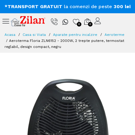
*TRANSPORT GRATUIT
la comenzi de peste
300 lei
0
0
Acasa
Casa si Viata
Aparate pentru incalzire
Aeroterme
Aeroterma Floria ZLN6152 - 2000W, 2 trepte putere, termostat
reglabil, design compact, negru