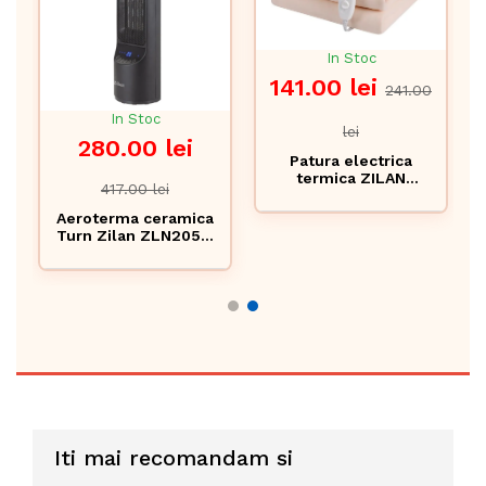
In Stoc
141.00 lei
241.00
In Stoc
lei
280.00 lei
0
Patura electrica
termica ZILAN
417.00 lei
150x80cm - 5 trepte
incalzire, timer 10h,
Aeroterma ceramica
60W - crem
Turn Zilan ZLN2052,
W
2000W cu timer si
telecomanda -
incalzire rapida si
silentioasa
Iti mai recomandam si