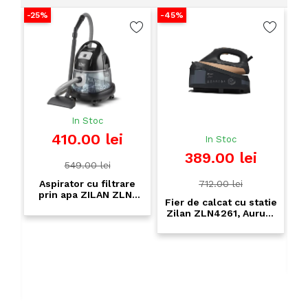
-25%
-45%
-1
In Stoc
410.00 lei
In Stoc
389.00 lei
549.00 lei
712.00 lei
Aspirator cu filtrare
prin apa ZILAN ZLN-
Fier de calcat cu statie
8945, 2000W, sistem
Zilan ZLN4261, Aurum
umed/ uscat, gri
- 3000W, incalzire
rapida 35 secunde,
sistem anti-picurare
r
9
a,