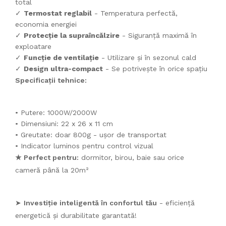
total
✓
Termostat reglabil
- Temperatura perfectă,
economia energiei
✓
Protecție la supraîncălzire
- Siguranță maximă în
exploatare
✓
Funcție de ventilație
- Utilizare și în sezonul cald
✓
Design ultra-compact
- Se potrivește în orice spațiu
Specificații tehnice:
• Putere: 1000W/2000W
• Dimensiuni: 22 x 26 x 11 cm
• Greutate: doar 800g - ușor de transportat
• Indicator luminos pentru control vizual
★ Perfect pentru:
dormitor, birou, baie sau orice
cameră până la 20m²
➤
Investiție inteligentă în confortul tău
- eficiență
energetică și durabilitate garantată!