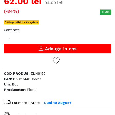
62.00 lei
94.00 lei
(-34%)
In Stoc
* Disponibil la Easybox
Cantitate
Adauga in cos
COD PRODUS:
ZLN6152
EAN:
8682744805527
Um:
Buc
Producator:
Floria
Estimare Livrare -
Luni 10 August