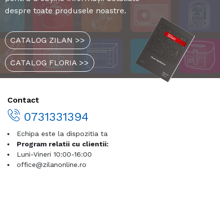
despre toate produsele noastre.
CATALOG ZILAN >>
CATALOG FLORIA >>
Contact
0731331394
Echipa este la dispozitia ta
Program relatii cu clientii:
Luni-Vineri 10:00-16:00
office@zilanonline.ro